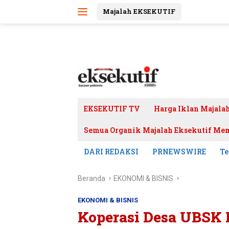
Langsung
Majalah EKSEKUTIF
ke
konten
EKSEKUTIF TV
Harga Iklan Majala
Semua Organik Majalah Eksekutif Mem
DARI REDAKSI
PRNEWSWIRE
Te
Beranda
EKONOMI & BISNIS
EKONOMI & BISNIS
Koperasi Desa UBSK 