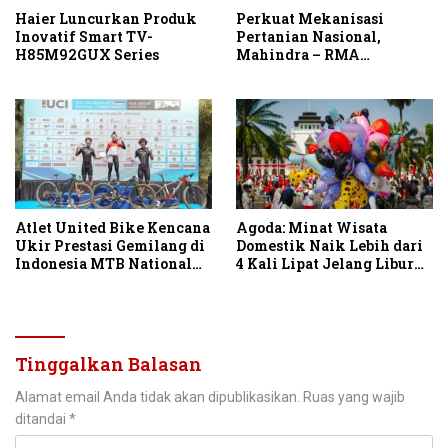
Haier Luncurkan Produk
Perkuat Mekanisasi
Inovatif Smart TV-
Pertanian Nasional,
H85M92GUX Series
Mahindra – RMA
Indonesia Hadirkan
Mahindra OJA 3140 untuk
Tingkatkan Produktivitas
Petani Indonesia
Atlet United Bike Kencana
Agoda: Minat Wisata
Ukir Prestasi Gemilang di
Domestik Naik Lebih dari
Indonesia MTB National
4 Kali Lipat Jelang Libur
Championship 2026
Hari Kemerdekaan
Tinggalkan Balasan
Alamat email Anda tidak akan dipublikasikan.
Ruas yang wajib
ditandai
*