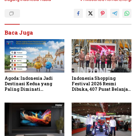
Baca Juga
Agoda: Indonesia Jadi
Indonesia Shopping
Destinasi Kedua yang
Festival 2026 Resmi
Paling Diminati
Dibuka, 407 Pusat Belanja
Wisatawan Eropa untuk
Serentak Gelar Diskon
Liburan Musim Panas 2026
Hingga 80 Persen
di Asia