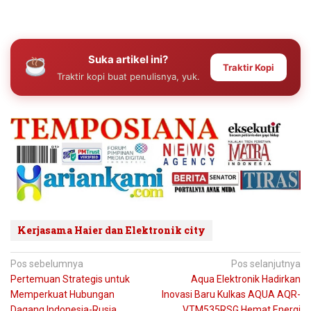
Suka artikel ini?
Traktir Kopi
Traktir kopi buat penulisnya, yuk.
Kerjasama Haier dan Elektronik city
Navigasi
Pos sebelumnya
Pos selanjutnya
Pertemuan Strategis untuk
Aqua Elektronik Hadirkan
pos
Memperkuat Hubungan
Inovasi Baru Kulkas AQUA AQR-
Dagang Indonesia-Rusia
VTM535RSG Hemat Energi