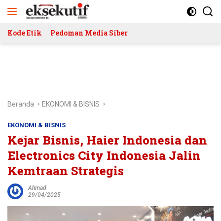
Langsung
ke
konten
Kode Etik
Pedoman Media Siber
Beranda
EKONOMI & BISNIS
EKONOMI & BISNIS
Kejar Bisnis, Haier Indonesia dan
Electronics City Indonesia Jalin
Kemtraan Strategis
Ahmad
29/04/2025