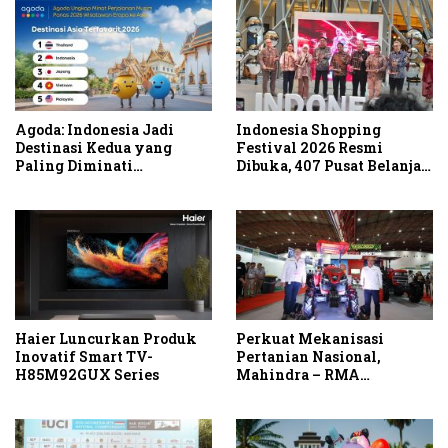
Agoda: Indonesia Jadi
Indonesia Shopping
Destinasi Kedua yang
Festival 2026 Resmi
Paling Diminati
Dibuka, 407 Pusat Belanja
Wisatawan Eropa untuk
Serentak Gelar Diskon
Liburan Musim Panas 2026
Hingga 80 Persen
di Asia
Haier Luncurkan Produk
Perkuat Mekanisasi
Inovatif Smart TV-
Pertanian Nasional,
H85M92GUX Series
Mahindra – RMA
Indonesia Hadirkan
Mahindra OJA 3140 untuk
Tingkatkan Produktivitas
Petani Indonesia