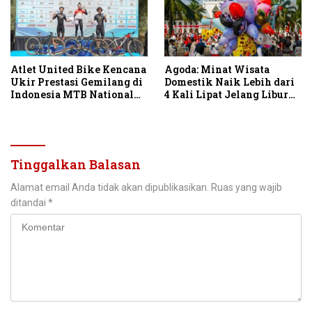
Atlet United Bike Kencana
Agoda: Minat Wisata
Ukir Prestasi Gemilang di
Domestik Naik Lebih dari
Indonesia MTB National
4 Kali Lipat Jelang Libur
Championship 2026
Hari Kemerdekaan
Tinggalkan Balasan
Alamat email Anda tidak akan dipublikasikan.
Ruas yang wajib
ditandai
*