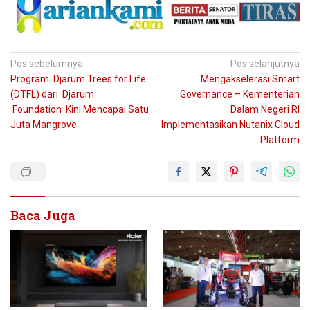
Navigasi
Pos sebelumnya
Pos selanjutnya
Program Djarum Trees for Life
Mengakselerasi Smart
pos
(DTFL) dari Djarum
Governance – Kementerian
Foundation Kini Mencapai Satu
Dalam Negeri RI
Juta Mangrove
Implementasikan Nutanix Cloud
Platform
Baca Juga