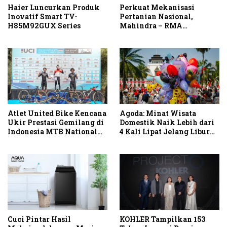
Haier Luncurkan Produk
Perkuat Mekanisasi
Inovatif Smart TV-
Pertanian Nasional,
H85M92GUX Series
Mahindra – RMA
Indonesia Hadirkan
Mahindra OJA 3140 untuk
Tingkatkan Produktivitas
Petani Indonesia
Atlet United Bike Kencana
Agoda: Minat Wisata
Ukir Prestasi Gemilang di
Domestik Naik Lebih dari
Indonesia MTB National
4 Kali Lipat Jelang Libur
Championship 2026
Hari Kemerdekaan
Cuci Pintar Hasil
KOHLER Tampilkan 153