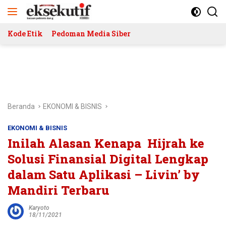
Langsung
ke
konten
Kode Etik
Pedoman Media Siber
Beranda
EKONOMI & BISNIS
EKONOMI & BISNIS
Inilah Alasan Kenapa Hijrah ke
Solusi Finansial Digital Lengkap
dalam Satu Aplikasi – Livin’ by
Mandiri Terbaru
Karyoto
18/11/2021