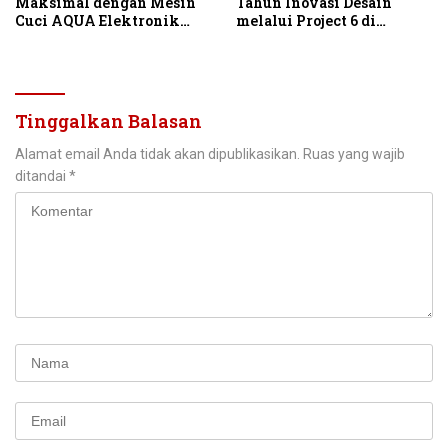
Maksimal dengan Mesin
Tahun Inovasi Desain
Cuci AQUA Elektronik
melalui Project 6 di
Berteknologi AI
IndoBuildTech 2026
Tinggalkan Balasan
Alamat email Anda tidak akan dipublikasikan.
Ruas yang wajib
ditandai
*