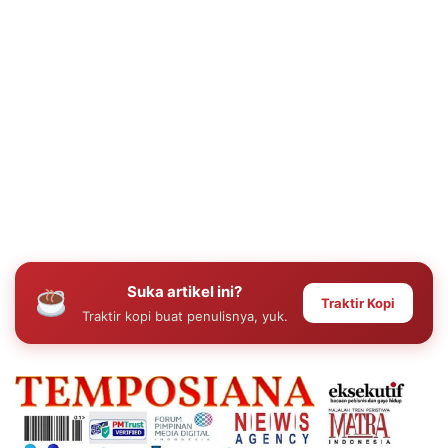
Suka artikel ini?
Traktir Kopi
Traktir kopi buat penulisnya, yuk.