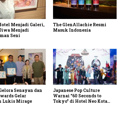
otel Menjadi Galeri,
The GlenAllachie Resmi
Jiwa Menjadi
Masuk Indonesia
man Seni
 Gelora Senayan dan
Japanese Pop Culture
Awards Gelar
Warnai “60 Seconds to
 Lukis Mirage
Tokyo” di Hotel Neo Kota
Baru Parahyangan