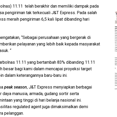
rbolnas) 11.11 telah berakhir dan memiliki dampak pada
sa pengiriman tak terkecuali J&T Express. Pada salah
 meraih pengiriman 6,5 kali lipat dibanding hari
engatakan, “Sebagai perusahaan yang bergerak di
emberikan pelayanan yang lebih baik kepada masyarakat
suk. “
harbolnas 11.11 yang bertambah 83% dibanding 11.11
h besar bagi kami dalam mencapai proyeksi target
bin dalam keterangannya baru-baru ini.
asa
peak season
, J&T Express menyiapkan berbagai
 daya manusia, armada, gudang sortir serta
taan yang tinggi di hari belanja nasional ini.
silitas regulated agent juga dimaksimalkan demi
ra pelanggan.