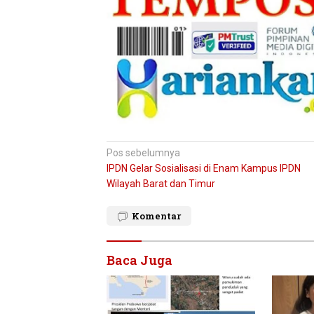
Navigasi
Pos sebelumnya
IPDN Gelar Sosialisasi di Enam Kampus IPDN
pos
Wilayah Barat dan Timur
Komentar
Baca Juga