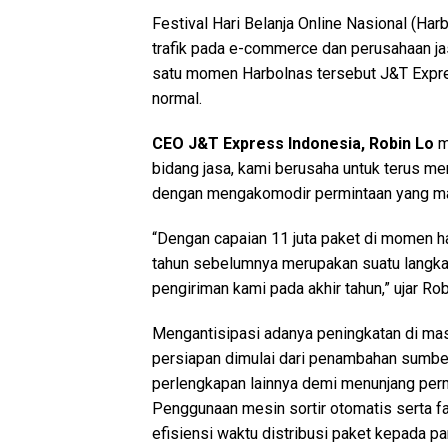
Festival Hari Belanja Online Nasional (Ha
trafik pada e-commerce dan perusahaan ja
satu momen Harbolnas tersebut J&T Express
normal.
CEO J&T Express Indonesia, Robin Lo
m
bidang jasa, kami berusaha untuk terus m
dengan mengakomodir permintaan yang ma
“Dengan capaian 11 juta paket di momen 
tahun sebelumnya merupakan suatu langka
pengiriman kami pada akhir tahun,” ujar Ro
Mengantisipasi adanya peningkatan di m
persiapan dimulai dari penambahan sumber
perlengkapan lainnya demi menunjang permin
Penggunaan mesin sortir otomatis serta fa
efisiensi waktu distribusi paket kepada pa