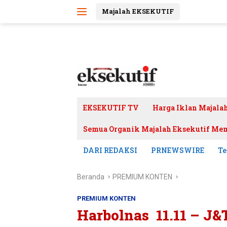
Langsung
Majalah EKSEKUTIF
ke
konten
EKSEKUTIF TV
Harga Iklan Majala
Semua Organik Majalah Eksekutif Mem
DARI REDAKSI
PRNEWSWIRE
Te
Beranda
PREMIUM KONTEN
PREMIUM KONTEN
Harbolnas 11.11 – J&