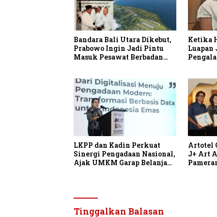
Bandara Bali Utara Dikebut,
Ketika H
Prabowo Ingin Jadi Pintu
Luapan 
Masuk Pesawat Berbadan
Pengala
Besar
LKPP dan Kadin Perkuat
Artotel
Sinergi Pengadaan Nasional,
J+ Art 
Ajak UMKM Garap Belanja
Pameran
Pemerintah Seribu Triliun
Tinggalkan Balasan