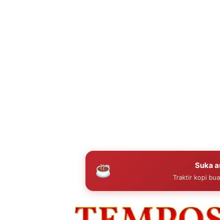
Suka ar
Traktir kopi bu