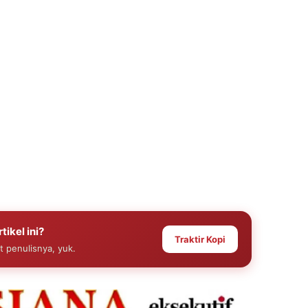
tikel ini?
Traktir Kopi
at penulisnya, yuk.