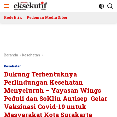
Langsung
ke
konten
Kode Etik
Pedoman Media Siber
Beranda
Kesehatan
Kesehatan
Dukung Terbentuknya
Perlindungan Kesehatan
Menyeluruh – Yayasan Wings
Peduli dan SoKlin Antisep Gelar
Vaksinasi Covid-19 untuk
Masyarakat Kota Surakarta