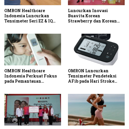
OMRON Healthcare
Luncurkan Inovasi
Indonesia Luncurkan
Buavita Korean
Tensimeter Seri EZ & IQ
Strawberry dan Korean
untuk Dorong Pencegahan
Muscat Grape, Buavita
Hipertensi dan Stroke
Hadirkan Keseruan Beauty
Sejak Dini
Padel Pertama di Dalam
Mall
OMRON Healthcare
OMRON Luncurkan
Indonesia Perkuat Fokus
Tensimeter Pendeteksi
pada Pemantauan
AFib pada Hari Stroke
Kesehatan melalui
Sedunia
Peluncuran Termometer
Tanpa Kontak