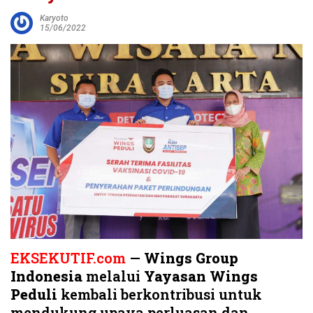
Karyoto
15/06/2022
EKSEKUTIF.com
—
Wings Group
Indonesia
melalui
Yayasan Wings
Peduli
kembali berkontribusi untuk
mendukung upaya perluasan dan