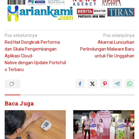
Navigasi
Pos sebelumnya
Pos selanjutnya
Red Hat Dongkrak Performa
Akamai Luncurkan
pos
dan Skala Pengembangan
Perlindungan Malware Baru
Aplikasi Cloud-
untuk File Unggahan
Native dengan Update Portofoli
o Terbaru
Baca Juga