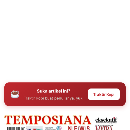
Suka artikel ini?
Traktir Kopi
Traktir kopi buat penulisnya, yuk.