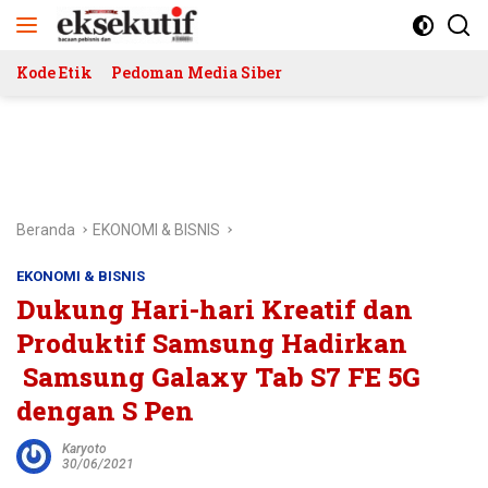
Langsung
ke
konten
Kode Etik
Pedoman Media Siber
Beranda
EKONOMI & BISNIS
EKONOMI & BISNIS
Dukung Hari-hari Kreatif dan
Produktif Samsung Hadirkan
Samsung Galaxy Tab S7 FE 5G
dengan S Pen
Karyoto
30/06/2021