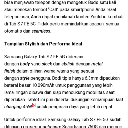
bisa menjawab telepon dengan mengetuk Buds satu kali
atau menekan tombol “Call” pada smartphone Anda. Saat
telepon usai, Anda dapat menikmati konten Youtube kembali
di Tab S7 FE 5G. Tidak perlu memindahkan apapun, semua
otomatis dan
seamless
.
Tampilan Stylish dan Performa Ideal
Samsung Galaxy Tab S7 FE 5G didesain
dengan
body
yang
sleek
dan
stylish
dengan
metal
finish
dalam pilihan warna-warna yang sesuai
dengan
style
pengguna. Bodi tipis hanya 6,3mm dipadukan
baterai besar 10.090mAh untuk penggunaan yang lebih
lama, ringan dibawa dan siap mendukung mobilitas saat
diperlukan. Tablet ini pun disertai dukungan kemampuan
fast
[6]
charging
45W
untuk pengisian daya yang lebih cepat.
Untuk performa ideal, Samsung Galaxy Tab S7 FE 5G sudah
ditunjang prosesor
octa-core
Snapdragon 750G dan memori