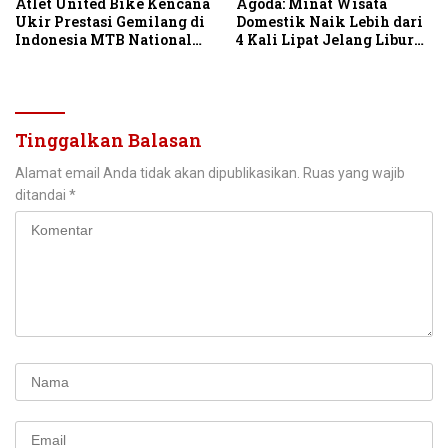
Atlet United Bike Kencana
Agoda: Minat Wisata
Ukir Prestasi Gemilang di
Domestik Naik Lebih dari
Indonesia MTB National
4 Kali Lipat Jelang Libur
Championship 2026
Hari Kemerdekaan
Tinggalkan Balasan
Alamat email Anda tidak akan dipublikasikan.
Ruas yang wajib
ditandai
*