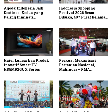
Agoda: Indonesia Jadi
Indonesia Shopping
Destinasi Kedua yang
Festival 2026 Resmi
Paling Diminati
Dibuka, 407 Pusat Belanja
Wisatawan Eropa untuk
Serentak Gelar Diskon
Liburan Musim Panas 2026
Hingga 80 Persen
di Asia
Haier Luncurkan Produk
Perkuat Mekanisasi
Inovatif Smart TV-
Pertanian Nasional,
H85M92GUX Series
Mahindra – RMA
Indonesia Hadirkan
Mahindra OJA 3140 untuk
Tingkatkan Produktivitas
Petani Indonesia