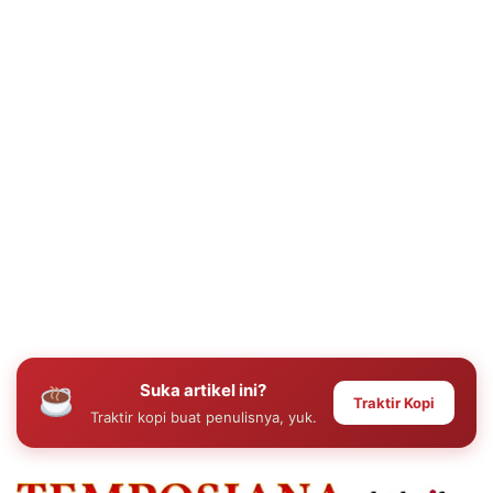
Suka artikel ini?
Traktir Kopi
Traktir kopi buat penulisnya, yuk.