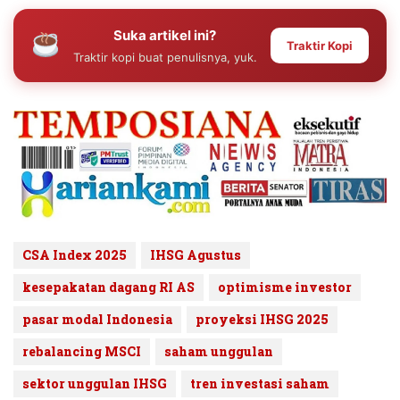
Suka artikel ini?
Traktir Kopi
Traktir kopi buat penulisnya, yuk.
CSA Index 2025
IHSG Agustus
kesepakatan dagang RI AS
optimisme investor
pasar modal Indonesia
proyeksi IHSG 2025
rebalancing MSCI
saham unggulan
sektor unggulan IHSG
tren investasi saham