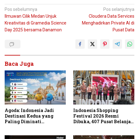
Navigasi
Pos sebelumnya
Pos selanjutnya
Ilmuwan Cilik Medan Unjuk
Cloudera Data Services
pos
Kreativitas di Gramedia Science
Menghadirkan Private AI di
Day 2025 bersama Danamon
Pusat Data
Baca Juga
Agoda: Indonesia Jadi
Indonesia Shopping
Destinasi Kedua yang
Festival 2026 Resmi
Paling Diminati
Dibuka, 407 Pusat Belanja
Wisatawan Eropa untuk
Serentak Gelar Diskon
Liburan Musim Panas 2026
Hingga 80 Persen
di Asia