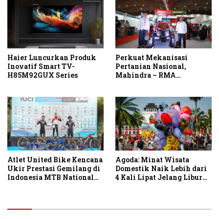
Haier Luncurkan Produk
Perkuat Mekanisasi
Inovatif Smart TV-
Pertanian Nasional,
H85M92GUX Series
Mahindra – RMA
Indonesia Hadirkan
Mahindra OJA 3140 untuk
Tingkatkan Produktivitas
Petani Indonesia
Atlet United Bike Kencana
Agoda: Minat Wisata
Ukir Prestasi Gemilang di
Domestik Naik Lebih dari
Indonesia MTB National
4 Kali Lipat Jelang Libur
Championship 2026
Hari Kemerdekaan