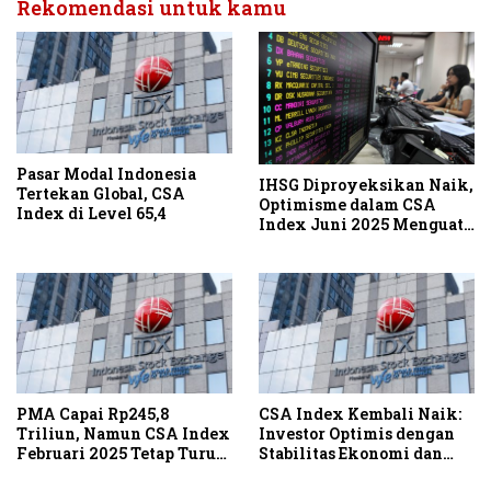
Rekomendasi untuk kamu
Pasar Modal Indonesia
IHSG Diproyeksikan Naik,
Tertekan Global, CSA
Optimisme dalam CSA
Index di Level 65,4
Index Juni 2025 Menguat
Tajam
PMA Capai Rp245,8
CSA Index Kembali Naik:
Triliun, Namun CSA Index
Investor Optimis dengan
Februari 2025 Tetap Turun,
Stabilitas Ekonomi dan
Investor Tunggu Kejelasan
Kebijakan Pemerintah