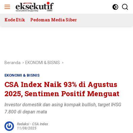
Langsung
ke
konten
Kode Etik
Pedoman Media Siber
Beranda
EKONOMI & BISNIS
EKONOMI & BISNIS
CSA Index Naik 93% di Agustus
2025, Sentimen Positif Menguat
Investor domestik dan asing kompak bullish, target IHSG
7.800 di depan mata
Redaksi
-
CSA Index
11/08/2025