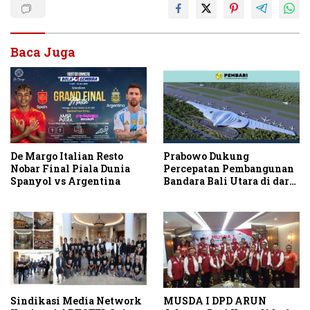
Baca Juga
De Margo Italian Resto
Prabowo Dukung
Nobar Final Piala Dunia
Percepatan Pembangunan
Spanyol vs Argentina
Bandara Bali Utara di darat
Kubutambahan Masuk
Jalur Strategis
Sindikasi Media Network
MUSDA I DPD ARUN