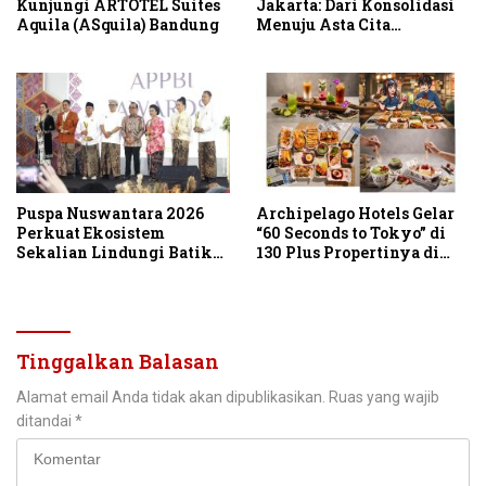
Kunjungi ARTOTEL Suites
Jakarta: Dari Konsolidasi
Aquila (ASquila) Bandung
Menuju Asta Cita
Indonesia Emas 2045
Puspa Nuswantara 2026
Archipelago Hotels Gelar
Perkuat Ekosistem
“60 Seconds to Tokyo” di
Sekalian Lindungi Batik
130 Plus Propertinya di
Asli Indonesia
Indonesia
Tinggalkan Balasan
Alamat email Anda tidak akan dipublikasikan.
Ruas yang wajib
ditandai
*