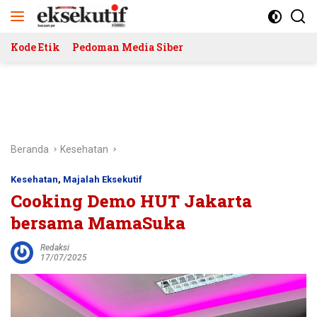
Langsung
ke
konten
Kode Etik
Pedoman Media Siber
Beranda
Kesehatan
Kesehatan
,
Majalah Eksekutif
Cooking Demo HUT Jakarta
bersama MamaSuka
Redaksi
17/07/2025