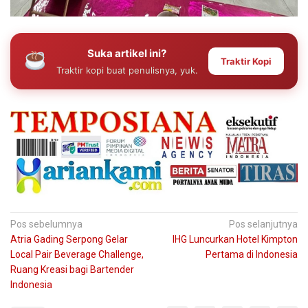
Suka artikel ini?
Traktir Kopi
Traktir kopi buat penulisnya, yuk.
Navigasi
Pos sebelumnya
Pos selanjutnya
Atria Gading Serpong Gelar
IHG Luncurkan Hotel Kimpton
pos
Local Pair Beverage Challenge,
Pertama di Indonesia
Ruang Kreasi bagi Bartender
Indonesia