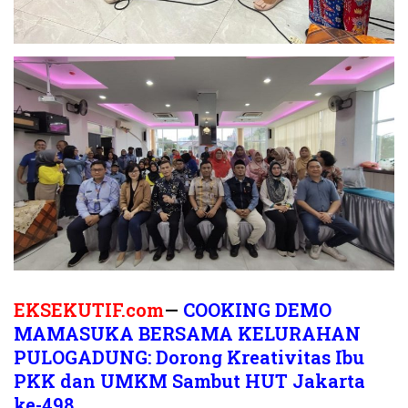
EKSEKUTIF.com
—
COOKING DEMO
MAMASUKA BERSAMA KELURAHAN
PULOGADUNG: Dorong Kreativitas Ibu
PKK dan UMKM Sambut HUT Jakarta
ke-498