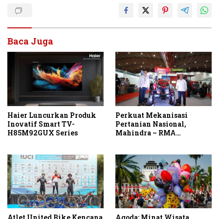
Baca Juga
Haier Luncurkan Produk
Perkuat Mekanisasi
Inovatif Smart TV-
Pertanian Nasional,
H85M92GUX Series
Mahindra – RMA
Indonesia Hadirkan
Mahindra OJA 3140 untuk
Tingkatkan Produktivitas
Petani Indonesia
Atlet United Bike Kencana
Agoda: Minat Wisata