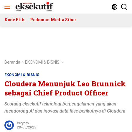
Langsung
ke
konten
Kode Etik
Pedoman Media Siber
Beranda
EKONOMI & BISNIS
EKONOMI & BISNIS
Cloudera Menunjuk Leo Brunnick
sebagai Chief Product Officer
Seorang eksekutif teknologi berpengalaman yang akan
mendorong AI dan inovasi data fase berikutnya di Cloudera
Karyoto
28/03/2025