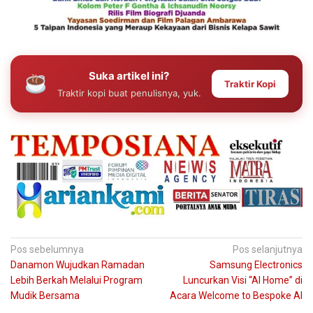
Suka artikel ini?
Traktir Kopi
Traktir kopi buat penulisnya, yuk.
Navigasi
Pos sebelumnya
Pos selanjutnya
Danamon Wujudkan Ramadan
Samsung Electronics
pos
Lebih Berkah Melalui Program
Luncurkan Visi “AI Home” di
Mudik Bersama
Acara Welcome to Bespoke AI