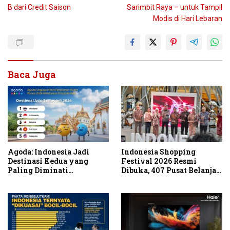
B dari Credit Saison
Sarimbit Raya – untuk Tampil
Modis di Hari Lebaran
Baca Juga
Agoda: Indonesia Jadi
Indonesia Shopping
Destinasi Kedua yang
Festival 2026 Resmi
Paling Diminati
Dibuka, 407 Pusat Belanja
Wisatawan Eropa untuk
Serentak Gelar Diskon
Liburan Musim Panas 2026
Hingga 80 Persen
di Asia