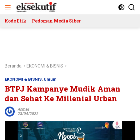
Langsung
ke
konten
Kode Etik
Pedoman Media Siber
Beranda
EKONOMI & BISNIS
EKONOMI & BISNIS
,
Umum
BTPJ Kampanye Mudik Aman
dan Sehat Ke Millenial Urban
Ahmad
23/04/2022