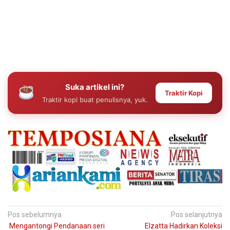
Suka artikel ini?
Traktir Kopi
Traktir kopi buat penulisnya, yuk.
Navigasi
Pos sebelumnya
Pos selanjutnya
Mengantongi Pendanaan seri
Elzatta Hadirkan Koleksi
pos