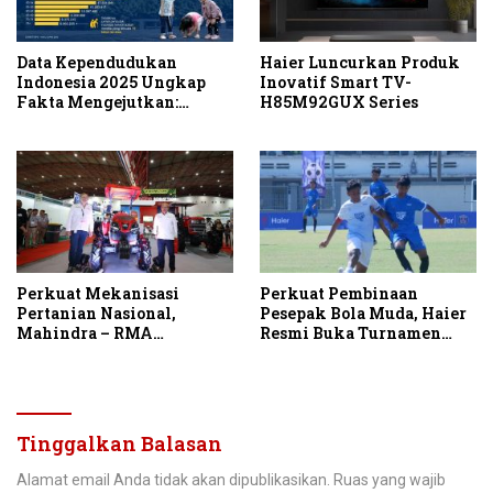
Data Kependudukan
Haier Luncurkan Produk
Indonesia 2025 Ungkap
Inovatif Smart TV-
Fakta Mengejutkan:
H85M92GUX Series
Negeri Ini Kini “Dikuasai”
Generasi Alpha!
Perkuat Mekanisasi
Perkuat Pembinaan
Pertanian Nasional,
Pesepak Bola Muda, Haier
Mahindra – RMA
Resmi Buka Turnamen
Indonesia Hadirkan
Haier Cup Indonesia 2026
Mahindra OJA 3140 untuk
Tingkatkan Produktivitas
Petani Indonesia
Tinggalkan Balasan
Alamat email Anda tidak akan dipublikasikan.
Ruas yang wajib