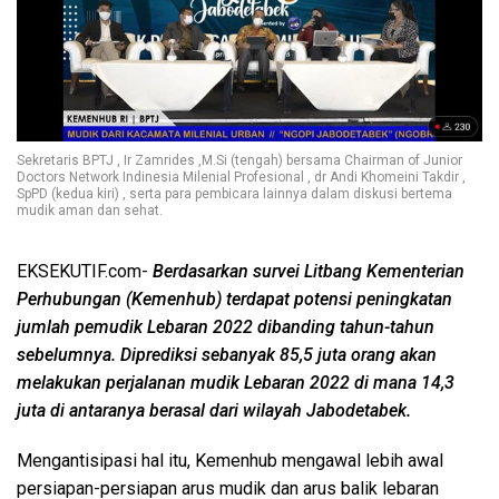
Sekretaris BPTJ , Ir Zamrides ,M.Si (tengah) bersama Chairman of Junior
Doctors Network Indinesia Milenial Profesional , dr Andi Khomeini Takdir ,
SpPD (kedua kiri) , serta para pembicara lainnya dalam diskusi bertema
mudik aman dan sehat.
EKSEKUTIF.com-
Berdasarkan survei Litbang Kementerian
Perhubungan (Kemenhub) terdapat potensi peningkatan
jumlah pemudik Lebaran 2022 dibanding tahun-tahun
sebelumnya. Diprediksi sebanyak 85,5 juta orang akan
melakukan perjalanan mudik Lebaran 2022 di mana 14,3
juta di antaranya berasal dari wilayah Jabodetabek.
Mengantisipasi hal itu, Kemenhub mengawal lebih awal
persiapan-persiapan arus mudik dan arus balik lebaran