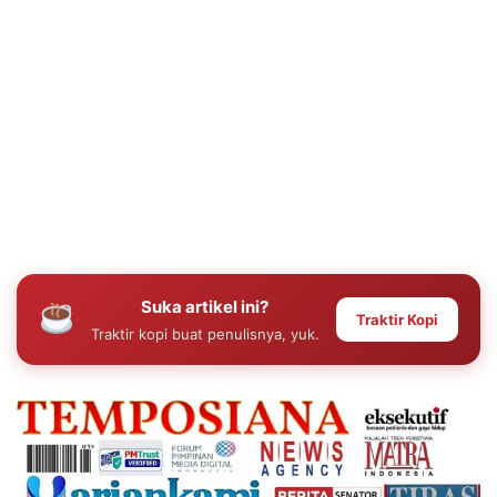
Suka artikel ini?
Traktir Kopi
Traktir kopi buat penulisnya, yuk.