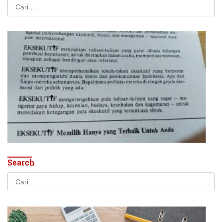
Cari
untuk:
Search
Cari
untuk: