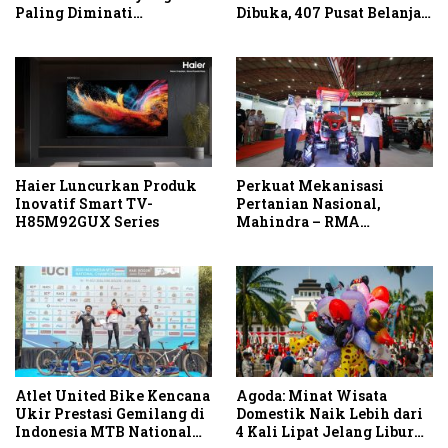
Paling Diminati
Dibuka, 407 Pusat Belanja
Wisatawan Eropa untuk
Serentak Gelar Diskon
Liburan Musim Panas 2026
Hingga 80 Persen
di Asia
Haier Luncurkan Produk
Perkuat Mekanisasi
Inovatif Smart TV-
Pertanian Nasional,
H85M92GUX Series
Mahindra – RMA
Indonesia Hadirkan
Mahindra OJA 3140 untuk
Tingkatkan Produktivitas
Petani Indonesia
Atlet United Bike Kencana
Agoda: Minat Wisata
Ukir Prestasi Gemilang di
Domestik Naik Lebih dari
Indonesia MTB National
4 Kali Lipat Jelang Libur