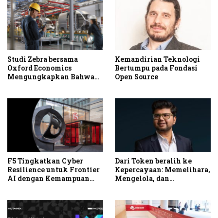
Studi Zebra bersama
Kemandirian Teknologi
Oxford Economics
Bertumpu pada Fondasi
Mengungkapkan Bahwa
Open Source
Modernisasi Workflow di
Frontline Membuka
Peluang Peningkatan
Produktivitas dan
Profitabilitas
F5 Tingkatkan Cyber
Dari Token beralih ke
Resilience untuk Frontier
Kepercayaan: Memelihara,
AI dengan Kemampuan
Mengelola, dan
Fleet Management Baru
Mengamankan AI ke
Tahap Produksi