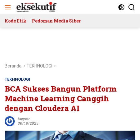
Langsung
ke
konten
Kode Etik
Pedoman Media Siber
Beranda
TEKHNOLOGI
TEKHNOLOGI
BCA Sukses Bangun Platform
Machine Learning Canggih
dengan Cloudera AI
Karyoto
30/10/2025