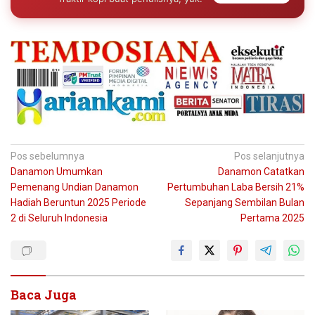
Navigasi
Pos sebelumnya
Pos selanjutnya
Danamon Umumkan
Danamon Catatkan
pos
Pemenang Undian Danamon
Pertumbuhan Laba Bersih 21%
Hadiah Beruntun 2025 Periode
Sepanjang Sembilan Bulan
2 di Seluruh Indonesia
Pertama 2025
Baca Juga