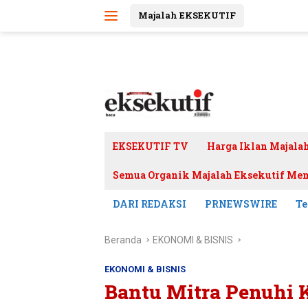
Langsung
Majalah EKSEKUTIF
ke
konten
EKSEKUTIF TV
Harga Iklan Majala
Semua Organik Majalah Eksekutif Mem
DARI REDAKSI
PRNEWSWIRE
Te
Beranda
EKONOMI & BISNIS
EKONOMI & BISNIS
Bantu Mitra Penuhi