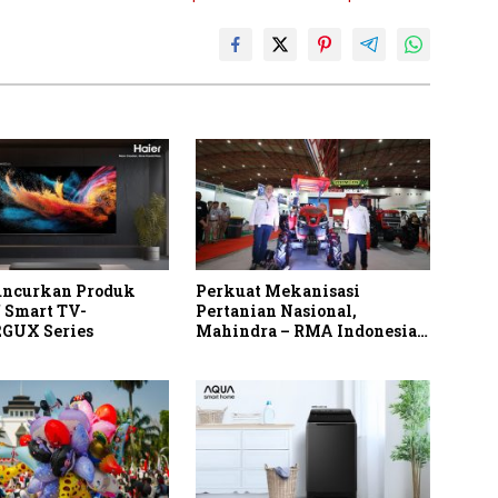
uncurkan Produk
Perkuat Mekanisasi
f Smart TV-
Pertanian Nasional,
GUX Series
Mahindra – RMA Indonesia
Hadirkan Mahindra OJA
3140 untuk Tingkatkan
Produktivitas Petani
Indonesia