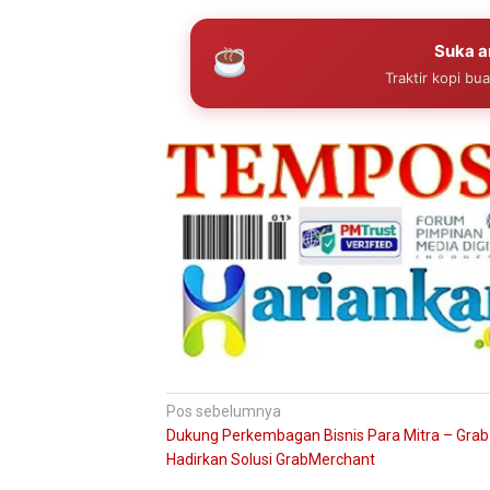
Suka ar
Traktir kopi bu
Navigasi
Pos sebelumnya
Dukung Perkembagan Bisnis Para Mitra – Grab
pos
Hadirkan Solusi GrabMerchant