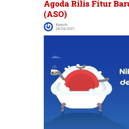
Agoda Rilis Fitur Bar
(ASO)
Karyoto
28/05/2021