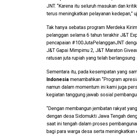
JNT. “Karena itu seluruh masukan dan kriti
terus meningkatkan pelayanan kedepan,” u
Tak hanya sebatas program Merdeka Kirim 
pelanggan selama 6 tahun terakhir J&T E
pencapaian #100JutaPelangganJNT denga
J&T Gapai Mimpimu 2, J&T Maraton Giveaw
ratusan juta rupiah yang telah berlangsun
Sementara itu, pada kesempatan yang sam
Indonesia
menambahkan “Program apresias
namun dalam momentum ini kami juga pe
kegiatan tanggung jawab sosial pembangu
“Dengan membangun jembatan rakyat yan
dengan desa Sidomukti Jawa Tengah denga
saat ini tengah dalam proses pembanguna
bagi para warga desa serta meningkatkan e