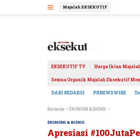
Langsung
Majalah EKSEKUTIF
ke
konten
EKSEKUTIF TV
Harga Iklan Majala
Semua Organik Majalah Eksekutif Mem
DARI REDAKSI
PRNEWSWIRE
Te
Beranda
EKONOMI & BISNIS
EKONOMI & BISNIS
Apresiasi #100JutaP