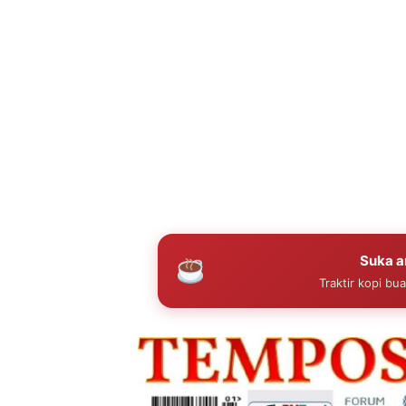
Suka ar
Traktir kopi bu