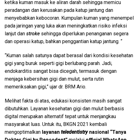
ketika kuman masuk ke aliran darah sehingga memicu
peradangan dan kerusakan pada katup jantung dan
menyebabkan kebocoran. Kumpulan kuman yang menempel
pada jaringan yang luka akan meningkatkan risiko infeksi
lanjut dan
stroke
sehingga diperlukan penanganan segera
dan operasi katup, bahkan penggantian katup jantung. “
“Kuman salah satunya dapat berasal dari kondisi kesehatan
gigi yang buruk seperti gigi berlubang parah. Jadi,
endokarditis sangat bisa dicegah, termasuk dengan
menjaga kebersihan gigi dan mulut, serta rutin
memeriksakan gigi,” ujar dr. BRM Ario.
Melihat fakta di atas, edukasi konsisten masih sangat
dibutuhkan. Layanan kesehatan gigi dan mulut berbasis
digital merupakan alternatif tepat untuk menjangkau
masyarakat luas. Untuk itu, BKGN 2021 kembali
mengoptimalkan
layanan
teledentistry
nasional
“Tanya
Dokter Gigi by Pepsodent”
melalui
official WhatsApp