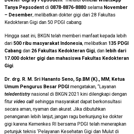
Tanya Pepsodent
di
0878-8876-8880
selama
November
– Desember
, melibatkan dokter gigi dari 28 Fakultas
Kedokteran Gigi dan 50 PDGI cabang.
Hingga saat ini, BKGN telah memberi manfaat kepada lebih
dari
500 ribu
masyarakat Indonesia
, melibatkan
135 PDGI
Cabang
dan
26 Fakultas Kedokteran Gigi
, dan
lebih dari
17.000 dokter gigi dan mahasiswa Fakultas Kedokteran
Gigi
.
Dr. drg. R. M. Sri Hananto Seno, Sp.BM (K)., MM
,
Ketua
Umum Pengurus Besar PDGI
mengatakan, “Layanan
teledentistry
nasional di BKGN 2021 kini dilengkapi dengan
fitur
video call
sehingga masyarakat dapat berkonsultasi
secara aman, nyaman dan akurat. Jika dibutuhkan
penanganan lebih lanjut, jangan ragu berkunjung ke dokter
gigi karena Kemenkes RI bersama PDGI telah menerapkan
petunjuk teknis ‘Pelayanan Kesehatan Gigi dan Mulut di