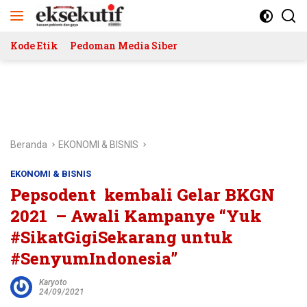
Langsung
ke
konten
Kode Etik
Pedoman Media Siber
Beranda
EKONOMI & BISNIS
EKONOMI & BISNIS
Pepsodent kembali Gelar BKGN
2021 – Awali Kampanye “Yuk
#SikatGigiSekarang untuk
#SenyumIndonesia”
Karyoto
24/09/2021