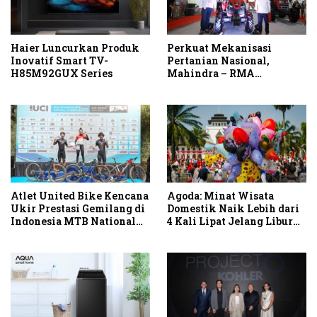
Haier Luncurkan Produk
Perkuat Mekanisasi
Inovatif Smart TV-
Pertanian Nasional,
H85M92GUX Series
Mahindra – RMA
Indonesia Hadirkan
Mahindra OJA 3140 untuk
Tingkatkan Produktivitas
Petani Indonesia
Atlet United Bike Kencana
Agoda: Minat Wisata
Ukir Prestasi Gemilang di
Domestik Naik Lebih dari
Indonesia MTB National
4 Kali Lipat Jelang Libur
Championship 2026
Hari Kemerdekaan