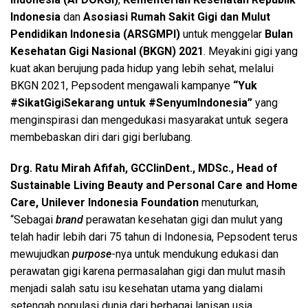
Indonesia
dan
Asosiasi Rumah Sakit Gigi dan Mulut
Pendidikan Indonesia (ARSGMPI)
untuk menggelar
Bulan
Kesehatan Gigi Nasional (BKGN) 2021
. Meyakini gigi yang
kuat akan berujung pada hidup yang lebih sehat, melalui
BKGN 2021, Pepsodent mengawali kampanye
“Yuk
#SikatGigiSekarang untuk
#SenyumIndonesia”
yang
menginspirasi dan mengedukasi masyarakat untuk segera
membebaskan diri dari gigi berlubang.
Drg. Ratu Mirah Afifah, GCClinDent., MDSc., Head of
Sustainable Living Beauty and Personal Care and Home
Care, Unilever Indonesia Foundation
menuturkan,
“Sebagai
brand
perawatan kesehatan gigi dan mulut yang
telah hadir lebih dari 75 tahun di Indonesia, Pepsodent terus
mewujudkan
purpose
-nya untuk mendukung edukasi dan
perawatan gigi karena permasalahan gigi dan mulut masih
menjadi salah satu isu kesehatan utama yang dialami
setengah populasi dunia dari berbagai lapisan usia ,