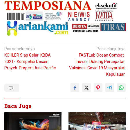
Navigasi
Pos sebelumnya
Pos selanjutnya
KOHLER Siap Gelar KBDA
FASTLab Ocean Combat ,
pos
2021- Kompetisi Desain
Inovasi Dukung Percepatan
Proyek Properti Asia Pacific
Vaksinasi Covid 19 Masyarakat
Kepulauan
Baca Juga