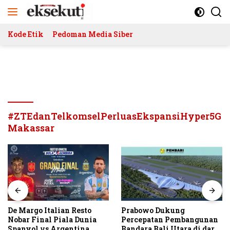
Langsung
ke
konten
Kode Etik
Pedoman Media Siber
#ZTEdanTelkomselPerluasEkspansiHyper5G
Makassar
De Margo Italian Resto
Prabowo Dukung
Nobar Final Piala Dunia
Percepatan Pembangunan
Spanyol vs Argentina
Bandara Bali Utara di darat