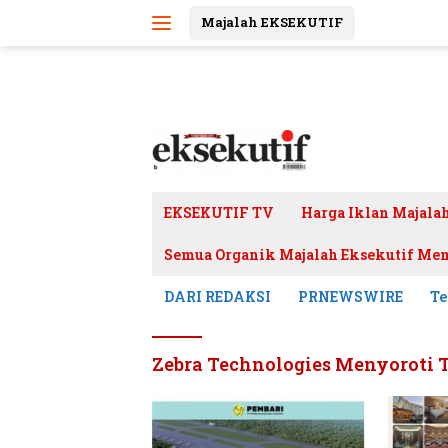
Langsung
Majalah EKSEKUTIF
ke
konten
EKSEKUTIF TV
Harga Iklan Majala
Semua Organik Majalah Eksekutif Mem
DARI REDAKSI
PRNEWSWIRE
Te
Zebra Technologies Menyoroti T