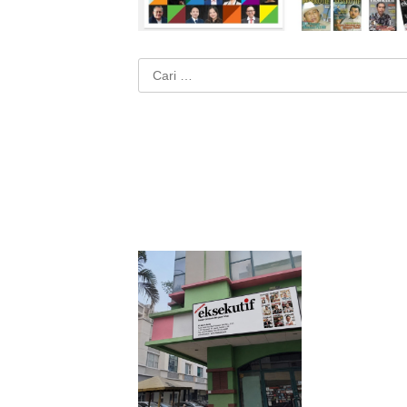
Cari
untuk: