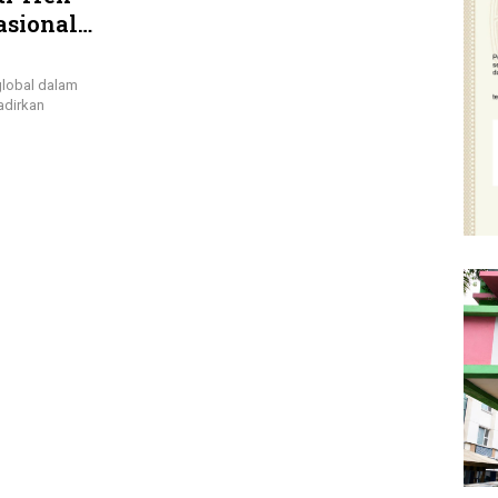
asional
lobal dalam
adirkan