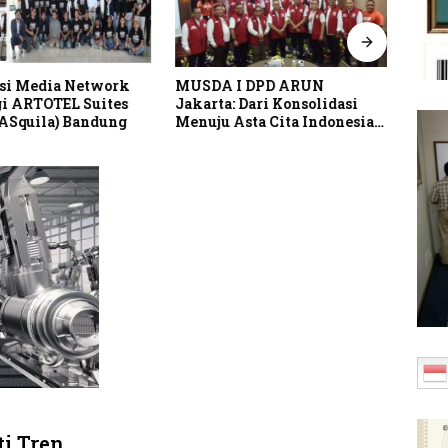
si Media Network
MUSDA I DPD ARUN
Pusp
i ARTOTEL Suites
Jakarta: Dari Konsolidasi
Perk
(ASquila) Bandung
Menuju Asta Cita Indonesia
Lind
Emas 2045
Indo
i Tren