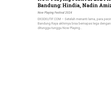
Bandung: Hindia, Nadin Ami
NDX AKA Siap Bawa Suasana
Now Playing Festival 2024
EKSEKUTIF.COM – Setelah menanti lama, para pecin
Bandung Raya akhirnya bisa bernapas lega dengan
ditunggu-tunggu Now Playing…