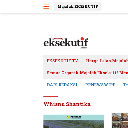
Langsung
Majalah EKSEKUTIF
ke
konten
EKSEKUTIF TV
Harga Iklan Majala
Semua Organik Majalah Eksekutif Mem
DARI REDAKSI
PRNEWSWIRE
Te
Whisnu Shantika