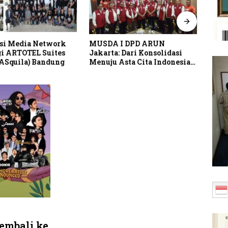
si Media Network
MUSDA I DPD ARUN
Pusp
i ARTOTEL Suites
Jakarta: Dari Konsolidasi
Perk
(ASquila) Bandung
Menuju Asta Cita Indonesia
Lind
Emas 2045
Indo
embali ke