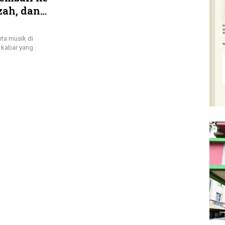
zah, dan
 Meriah
ta musik di
 kabar yang