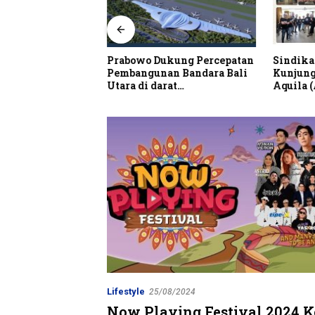
alian Resto Nobar
Prabowo Dukung Percepatan
Sindika
 Dunia Spanyol vs
Pembangunan Bandara Bali
Kunjung
Utara di darat
Aquila 
Kubutambahan Masuk Jalur
Strategis
Lifestyle
25/08/2024
Now Playing Festival 2024 K