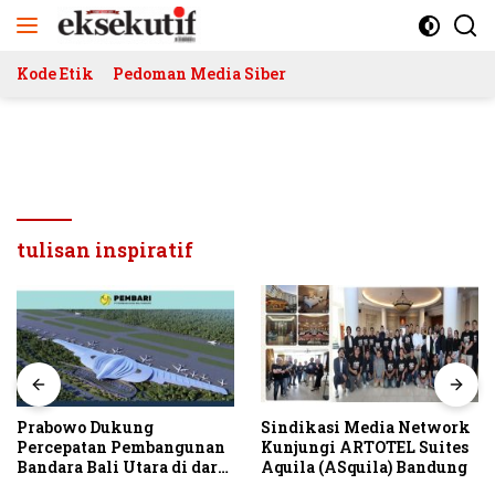
Langsung
ke
konten
Kode Etik
Pedoman Media Siber
tulisan inspiratif
Prabowo Dukung
Sindikasi Media Network
Percepatan Pembangunan
Kunjungi ARTOTEL Suites
Bandara Bali Utara di darat
Aquila (ASquila) Bandung
Kubutambahan Masuk