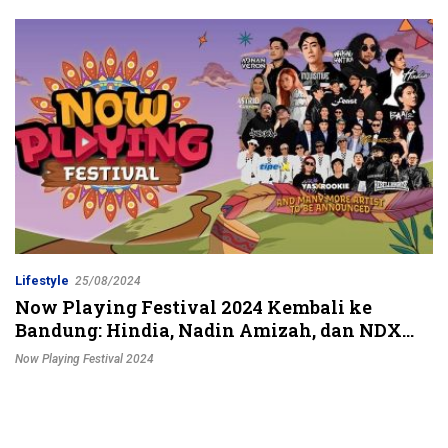
Jalur Strategis
Lifestyle
25/08/2024
Now Playing Festival 2024 Kembali ke
Bandung: Hindia, Nadin Amizah, dan NDX
AKA Siap Bawa Suasana Meriah
Now Playing Festival 2024