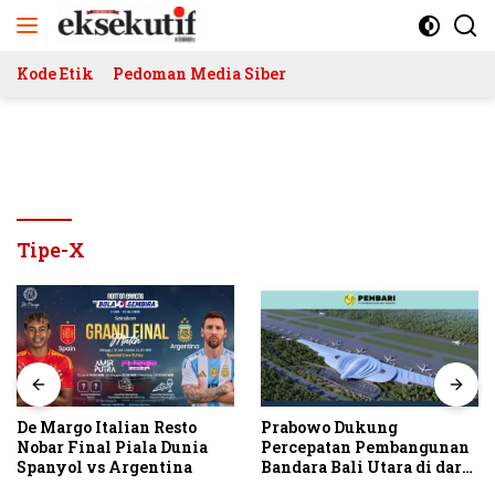
Langsung
ke
konten
Kode Etik
Pedoman Media Siber
Tipe-X
De Margo Italian Resto
Prabowo Dukung
Nobar Final Piala Dunia
Percepatan Pembangunan
Spanyol vs Argentina
Bandara Bali Utara di darat
Kubutambahan Masuk