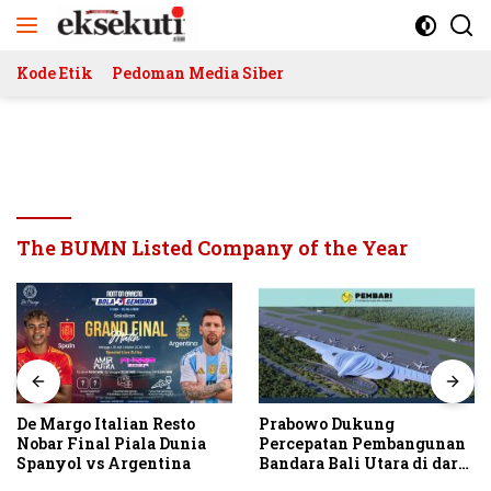
Langsung
ke
konten
Kode Etik
Pedoman Media Siber
The BUMN Listed Company of the Year
De Margo Italian Resto
Prabowo Dukung
Nobar Final Piala Dunia
Percepatan Pembangunan
Spanyol vs Argentina
Bandara Bali Utara di darat
Kubutambahan Masuk