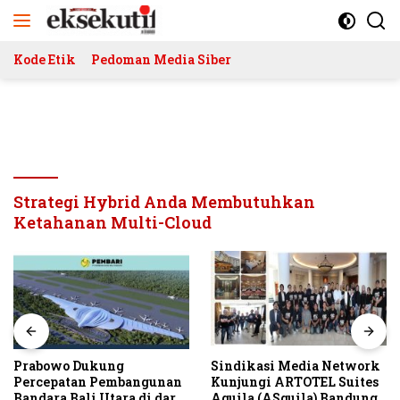
Langsung
ke
konten
Kode Etik
Pedoman Media Siber
Strategi Hybrid Anda Membutuhkan
Ketahanan Multi-Cloud
Prabowo Dukung
Sindikasi Media Network
Percepatan Pembangunan
Kunjungi ARTOTEL Suites
Bandara Bali Utara di darat
Aquila (ASquila) Bandung