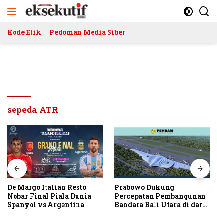
Langsung
ke
konten
Kode Etik
Pedoman Media Siber
sepeda ATR
De Margo Italian Resto
Prabowo Dukung
Nobar Final Piala Dunia
Percepatan Pembangunan
Spanyol vs Argentina
Bandara Bali Utara di darat
Kubutambahan Masuk