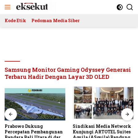
Langsung
ke
konten
Kode Etik
Pedoman Media Siber
Samsung Monitor Gaming Odyssey Generasi
Terbaru Hadir Dengan Layar 3D OLED
Prabowo Dukung
Sindikasi Media Network
Percepatan Pembangunan
Kunjungi ARTOTEL Suites
Bandara Bali Utara di darat
Aquila (ASquila) Bandung