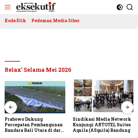
Langsung
ke
konten
Kode Etik
Pedoman Media Siber
Relax’ Selama Mei 2026
Prabowo Dukung
Sindikasi Media Network
Percepatan Pembangunan
Kunjungi ARTOTEL Suites
Bandara Bali Utara di darat
Aquila (ASquila) Bandung
Kubutambahan Masuk