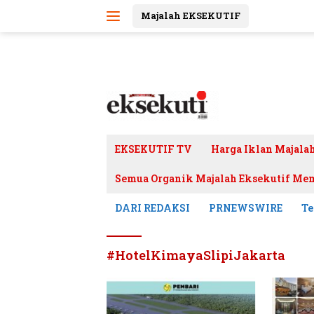
Langsung
Majalah EKSEKUTIF
ke
konten
EKSEKUTIF TV
Harga Iklan Majala
Semua Organik Majalah Eksekutif Mem
DARI REDAKSI
PRNEWSWIRE
Te
#HotelKimayaSlipiJakarta