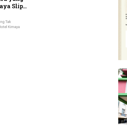
aya Slipi
ang Tak
 Hotel Kimaya