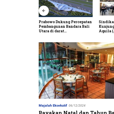
alian Resto Nobar
Prabowo Dukung Percepatan
Sindika
 Dunia Spanyol vs
Pembangunan Bandara Bali
Kunjung
Utara di darat
Aquila 
Kubutambahan Masuk Jalur
Strategis
Majalah Eksekutif
06/12/2024
Rayakan Natal dan Tahun B