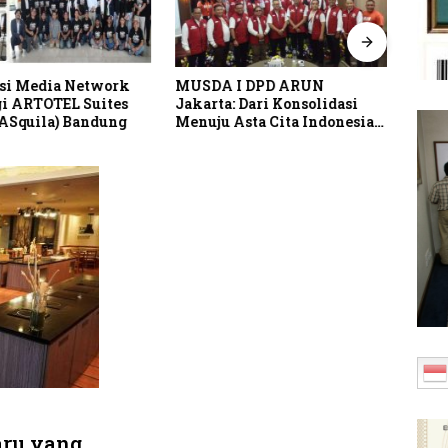
si Media Network
MUSDA I DPD ARUN
Pusp
i ARTOTEL Suites
Jakarta: Dari Konsolidasi
Perk
(ASquila) Bandung
Menuju Asta Cita Indonesia
Lind
Emas 2045
Indo
aru yang