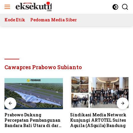
Langsung
ke
konten
Kode Etik
Pedoman Media Siber
Cawapres Prabowo Subianto
Prabowo Dukung
Sindikasi Media Network
Percepatan Pembangunan
Kunjungi ARTOTEL Suites
Bandara Bali Utara di darat
Aquila (ASquila) Bandung
Kubutambahan Masuk