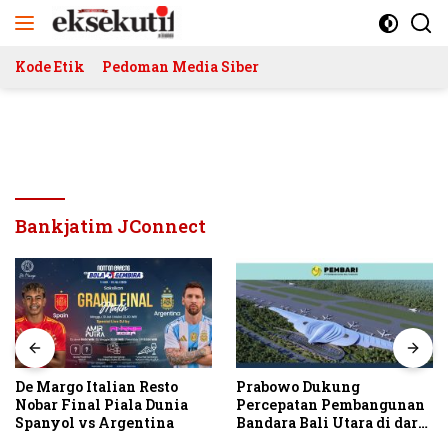
Langsung
ke
konten
Kode Etik
Pedoman Media Siber
Bankjatim JConnect
De Margo Italian Resto
Prabowo Dukung
Nobar Final Piala Dunia
Percepatan Pembangunan
Spanyol vs Argentina
Bandara Bali Utara di darat
Kubutambahan Masuk