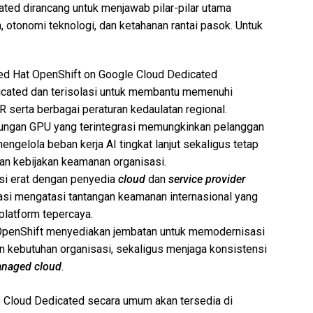
ted dirancang untuk menjawab pilar-pilar utama
a, otonomi teknologi, dan ketahanan rantai pasok. Untuk
ed Hat OpenShift on Google Cloud Dedicated
dicated dan terisolasi untuk membantu memenuhi
R serta berbagai peraturan kedaulatan regional.
ngan GPU yang terintegrasi memungkinkan pelanggan
elola beban kerja AI tingkat lanjut sekaligus tetap
an kebijakan keamanan organisasi.
si erat dengan penyedia
cloud
dan
service provider
asi mengatasi tantangan keamanan internasional yang
latform tepercaya.
OpenShift menyediakan jembatan untuk memodernisasi
an kebutuhan organisasi, sekaligus menjaga konsistensi
naged cloud
.
 Cloud Dedicated secara umum akan tersedia di