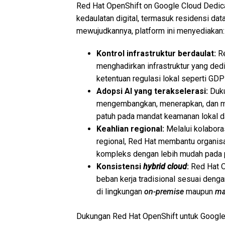
Red Hat OpenShift on Google Cloud Dedica
kedaulatan digital, termasuk residensi dat
mewujudkannya, platform ini menyediakan:
Kontrol infrastruktur berdaulat:
R
menghadirkan infrastruktur yang de
ketentuan regulasi lokal seperti GDP
Adopsi AI yang terakselerasi:
Duku
mengembangkan, menerapkan, dan meng
patuh pada mandat keamanan lokal d
Keahlian regional:
Melalui kolabora
regional, Red Hat membantu organis
kompleks dengan lebih mudah pada p
Konsistensi
hybrid cloud
:
Red Hat 
beban kerja tradisional sesuai deng
di lingkungan
on-premise
maupun
ma
Dukungan Red Hat OpenShift untuk Google