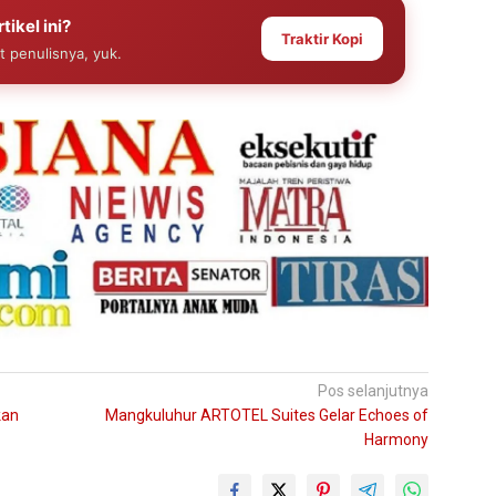
tikel ini?
Traktir Kopi
at penulisnya, yuk.
Pos selanjutnya
kan
Mangkuluhur ARTOTEL Suites Gelar Echoes of
Harmony