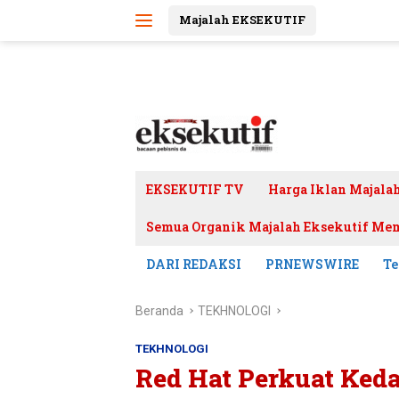
Langsung
Majalah EKSEKUTIF
ke
konten
EKSEKUTIF TV
Harga Iklan Majala
Semua Organik Majalah Eksekutif Mem
DARI REDAKSI
PRNEWSWIRE
Te
Beranda
TEKHNOLOGI
TEKHNOLOGI
Red Hat Perkuat Kedau