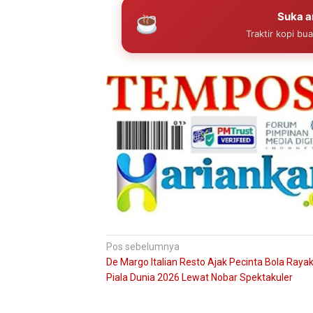
Suka ar
Traktir kopi bu
Navigasi
Pos sebelumnya
De Margo Italian Resto Ajak Pecinta Bola Raya
pos
Piala Dunia 2026 Lewat Nobar Spektakuler