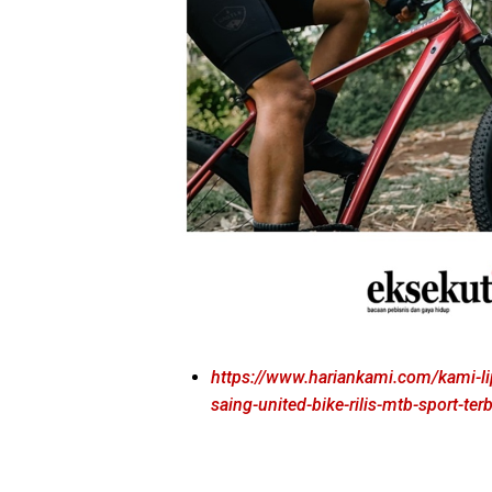
https://www.hariankami.com/kami-l
saing-united-bike-rilis-mtb-sport-ter