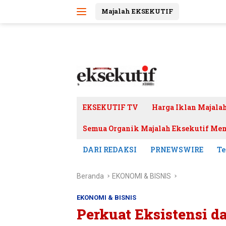
Langsung
Majalah EKSEKUTIF
ke
konten
EKSEKUTIF TV
Harga Iklan Majala
Semua Organik Majalah Eksekutif Mem
DARI REDAKSI
PRNEWSWIRE
Te
Beranda
EKONOMI & BISNIS
EKONOMI & BISNIS
Perkuat Eksistensi d