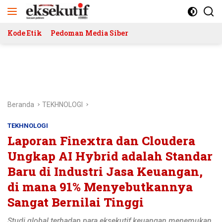
Langsung
ke
konten
Kode Etik
Pedoman Media Siber
Beranda
TEKHNOLOGI
TEKHNOLOGI
Laporan Finextra dan Cloudera
Ungkap AI Hybrid adalah Standar
Baru di Industri Jasa Keuangan,
di mana 91% Menyebutkannya
Sangat Bernilai Tinggi
Studi global terhadap para eksekutif keuangan menemukan