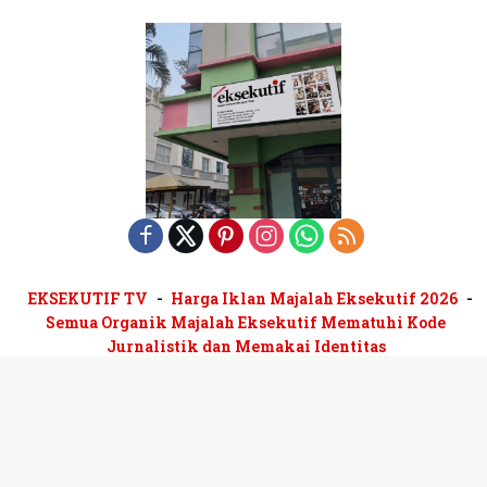
EKSEKUTIF TV
Harga Iklan Majalah Eksekutif 2026
Semua Organik Majalah Eksekutif Mematuhi Kode
Jurnalistik dan Memakai Identitas
Majalah Eksekutif terbit sejak 1979 | Biro Iklan Pelangi
Mandiri 0813-1130-3890 | Pusat Niaga Dutamas Fatmawati
BlokB2/24 Lt 3-4 # Telp/Faks:021-2900-2770 | WFH
#Redaksi The Castilla A3/17 BSD City-
Tangsel#Kolaborasi EKSEKUTIF GRUP: 0816-1945-288