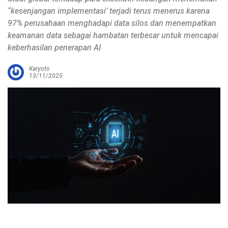
“kesenjangan implementasi’ terjadi terus menerus karena
97% perusahaan menghadapi data silos dan menempatkan
keamanan data sebagai hambatan terbesar untuk mencapai
keberhasilan penerapan AI
Karyoto
13/11/2025