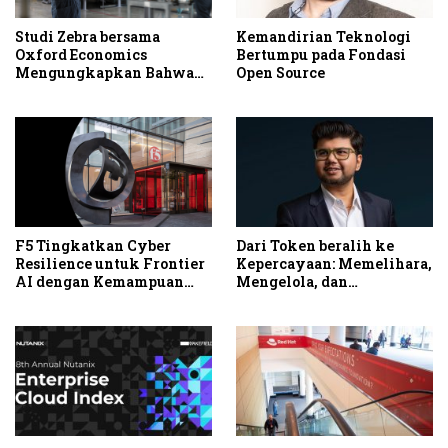
Studi Zebra bersama
Kemandirian Teknologi
Oxford Economics
Bertumpu pada Fondasi
Mengungkapkan Bahwa
Open Source
Modernisasi Workflow di
Frontline Membuka
Peluang Peningkatan
Produktivitas dan
Profitabilitas
F5 Tingkatkan Cyber
Dari Token beralih ke
Resilience untuk Frontier
Kepercayaan: Memelihara,
AI dengan Kemampuan
Mengelola, dan
Fleet Management Baru
Mengamankan AI ke
Tahap Produksi