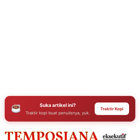
Suka artikel ini?
Traktir Kopi
Traktir kopi buat penulisnya, yuk.