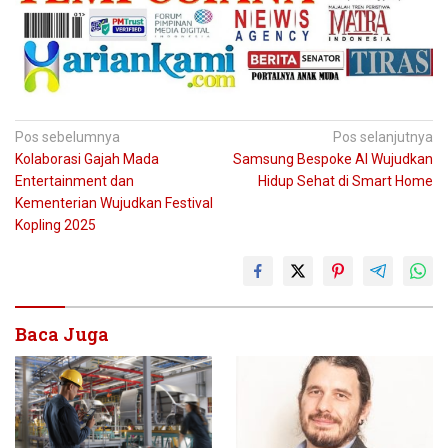
Navigasi
Pos sebelumnya
Pos selanjutnya
Kolaborasi Gajah Mada
Samsung Bespoke AI Wujudkan
pos
Entertainment dan
Hidup Sehat di Smart Home
Kementerian Wujudkan Festival
Kopling 2025
Baca Juga