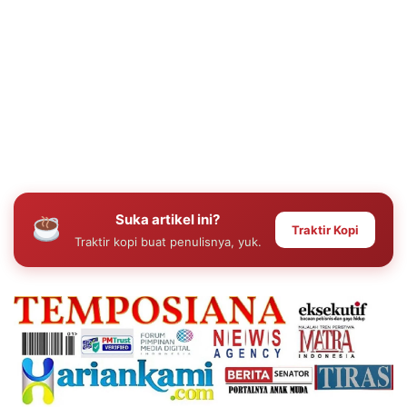
Suka artikel ini?
Traktir Kopi
Traktir kopi buat penulisnya, yuk.