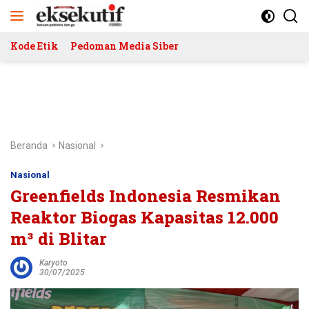
Langsung
ke
konten
Kode Etik
Pedoman Media Siber
Beranda
Nasional
Nasional
Greenfields Indonesia Resmikan
Reaktor Biogas Kapasitas 12.000
m³ di Blitar
Karyoto
30/07/2025