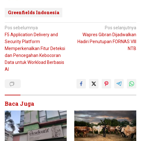
Greenfields Indonesia
Navigasi
Pos sebelumnya
Pos selanjutnya
F5 Application Delivery and
Wapres Gibran Dijadwalkan
pos
Security Platform
Hadiri Penutupan FORNAS VIII
Memperkenalkan Fitur Deteksi
NTB
dan Pencegahan Kebocoran
Data untuk Workload Berbasis
AI
Baca Juga