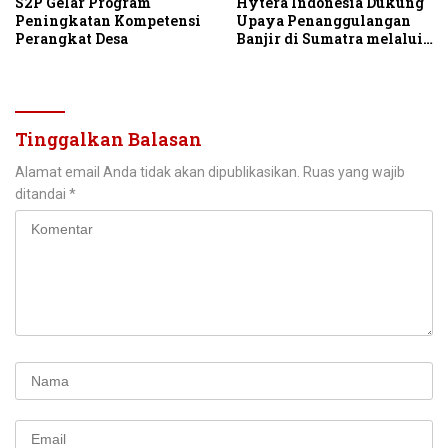
S2P Gelar Program
Hytera Indonesia Dukung
Peningkatan Kompetensi
Upaya Penanggulangan
Perangkat Desa
Banjir di Sumatra melalui
Donasi Perangkat
Komunikasi Darurat
Tinggalkan Balasan
Alamat email Anda tidak akan dipublikasikan.
Ruas yang wajib
ditandai
*