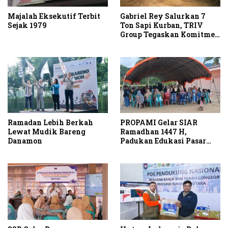
Majalah Eksekutif Terbit
Gabriel Rey Salurkan 7
Sejak 1979
Ton Sapi Kurban, TRIV
Group Tegaskan Komitmen
Sosial di Momentum Idul
Adha
Ramadan Lebih Berkah
PROPAMI Gelar SIAR
Lewat Mudik Bareng
Ramadhan 1447 H,
Danamon
Padukan Edukasi Pasar
Modal dan Kepedulian
Sosial