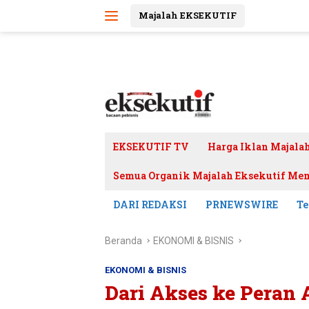
Langsung
Majalah EKSEKUTIF
ke
konten
EKSEKUTIF TV
Harga Iklan Majala
Semua Organik Majalah Eksekutif Mem
DARI REDAKSI
PRNEWSWIRE
Te
Beranda
EKONOMI & BISNIS
EKONOMI & BISNIS
Dari Akses ke Peran