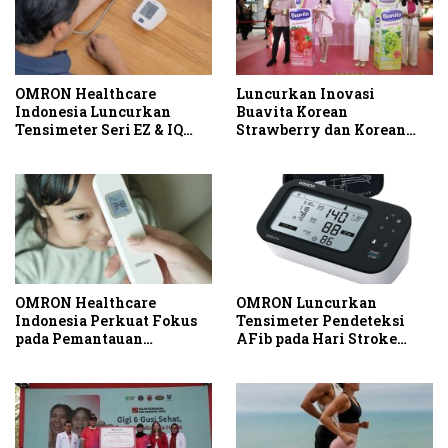
OMRON Healthcare
Luncurkan Inovasi
Indonesia Luncurkan
Buavita Korean
Tensimeter Seri EZ & IQ
Strawberry dan Korean
untuk Dorong Pencegahan
Muscat Grape, Buavita
Hipertensi dan Stroke
Hadirkan Keseruan Beauty
Sejak Dini
Padel Pertama di Dalam
Mall
OMRON Healthcare
OMRON Luncurkan
Indonesia Perkuat Fokus
Tensimeter Pendeteksi
pada Pemantauan
AFib pada Hari Stroke
Kesehatan melalui
Sedunia
Peluncuran Termometer
Tanpa Kontak