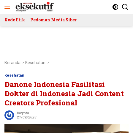
Langsung
ke
konten
Kode Etik
Pedoman Media Siber
Beranda
Kesehatan
Kesehatan
Danone Indonesia Fasilitasi
Dokter di Indonesia Jadi Content
Creators Profesional
Karyoto
21/09/2023