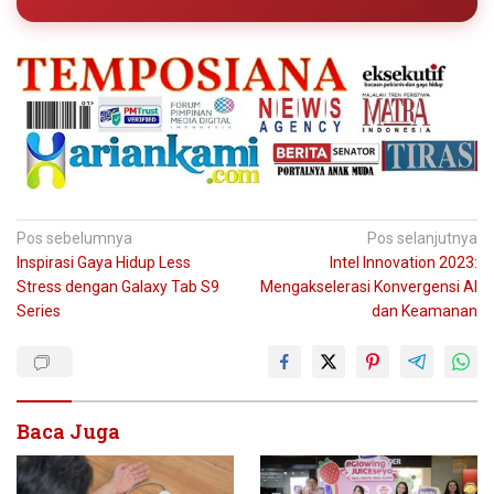
Navigasi
Pos sebelumnya
Pos selanjutnya
Inspirasi Gaya Hidup Less
Intel Innovation 2023:
pos
Stress dengan Galaxy Tab S9
Mengakselerasi Konvergensi AI
Series
dan Keamanan
Baca Juga